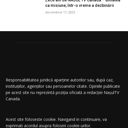
Zece ani de NASUL TV Canada – unitatea
ca misiune, într-o vreme a dezbinării
decembrie 17, 2025
Responsabilitatea juridică aparține autorilor sau, după caz,
instituțiilor, agențiilor sau persoanelor citate. Opiniile publicate
pe acest site nu reprezintă poziția oficială a redacției NașulTV
Canada.
Acest site foloseste cookie. Navigand in continuare, va
exprimati acordul asupra folosirii cookie-urilor.