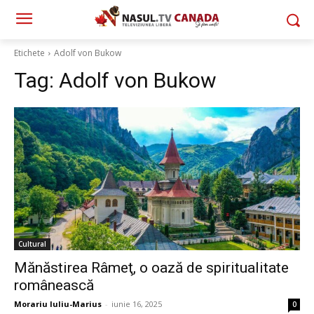
Etichete
Adolf von Bukow
Tag:
Adolf von Bukow
Cultural
Mănăstirea Râmeţ, o oază de spiritualitate
românească
Morariu Iuliu-Marius
-
iunie 16, 2025
0