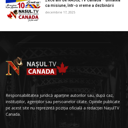
Zece ani de NASUL TV Canada – unitatea
ca misiune, într-o vreme a dezbinării
decembrie 17, 2025
Responsabilitatea juridică aparține autorilor sau, după caz,
instituțiilor, agențiilor sau persoanelor citate. Opiniile publicate
pe acest site nu reprezintă poziția oficială a redacției NașulTV
Canada.