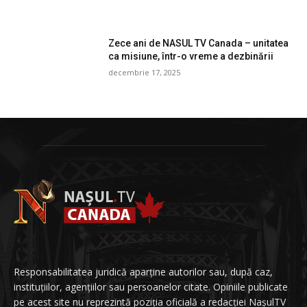
Zece ani de NASUL TV Canada – unitatea
ca misiune, într-o vreme a dezbinării
decembrie 17, 2025
Responsabilitatea juridică aparține autorilor sau, după caz,
instituțiilor, agențiilor sau persoanelor citate. Opiniile publicate
pe acest site nu reprezintă poziția oficială a redacției NașulTV