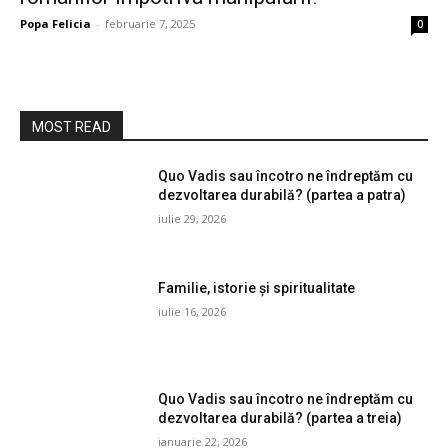
Popa Felicia
-
februarie 7, 2025
0
MOST READ
Quo Vadis sau încotro ne îndreptăm cu
dezvoltarea durabilă? (partea a patra)
iulie 29, 2026
Familie, istorie și spiritualitate
iulie 16, 2026
Quo Vadis sau încotro ne îndreptăm cu
dezvoltarea durabilă? (partea a treia)
ianuarie 22, 2026